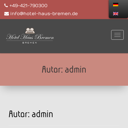
+49-421-790300
info@hotel-haus-bremen.de
Autor:
admin
Autor:
admin